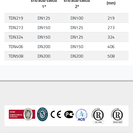
Entrada/salida
Entrada/salida
(mm)
1º
2º
TDN219
DN125
DN100
219
TDN273
DN150
DN125
273
TDN324
DN150
DN125
324
TDN406
DN200
DN150
406
TDN508
DN200
DN200
508